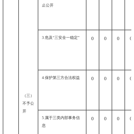
止公开
3.
危及“三安全一稳定”
0
0
0
0
4.
保护第三方合法权益
0
0
0
0
（三）
不予公
开
5.
属于三类内部事务信
0
0
0
0
息