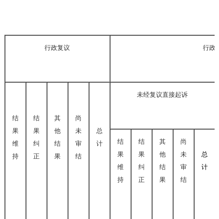
行政复议
行政
未经复议直接起诉
结
结
其
尚
果
果
他
未
总
结
结
其
尚
维
纠
结
审
计
果
果
他
未
总
持
正
果
结
维
纠
结
审
计
持
正
果
结