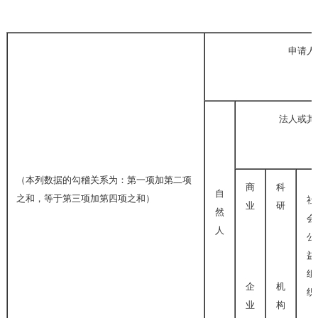
申请人
法人或其
（本列数据的勾稽关系为：第一项加第二项
商
科
自
之和，等于第三项加第四项之和）
社
业
研
然
会
人
公
益
组
企
机
织
业
构