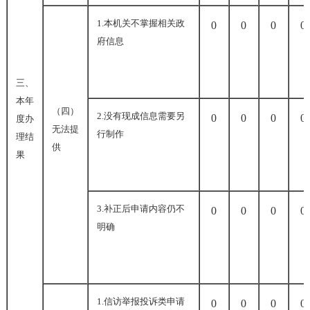
1.
本机关不掌握相关政
0
0
0
0
府信息
三、
本年
（四）
2.
没有现成信息需要另
0
0
0
0
度办
无法提
行制作
理结
供
果
3.
补正后申请内容仍不
0
0
0
0
明确
1.
信访举报投诉类申请
0
0
0
0