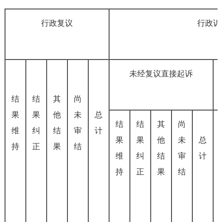
行政复议
行政诉
未经复议直接起诉
结
结
其
尚
果
果
他
未
总
结
结
其
尚
维
纠
结
审
计
果
果
他
未
总
持
正
果
结
维
纠
结
审
计
持
正
果
结