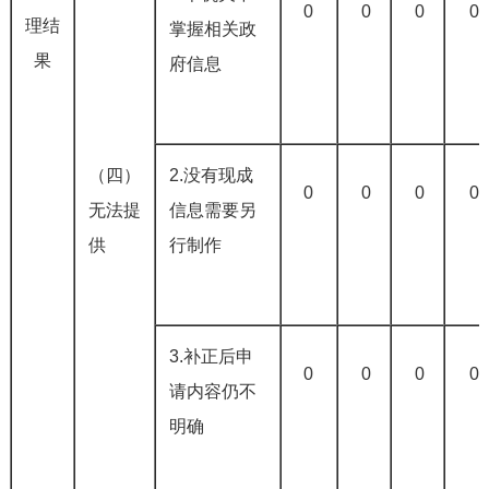
0
0
0
0
理结
掌握相关政
果
府信息
（四）
2.没有现成
0
0
0
0
无法提
信息需要另
供
行制作
3.补正后申
0
0
0
0
请内容仍不
明确