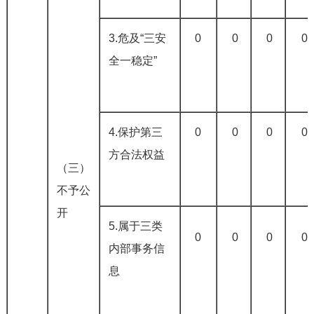
3.危及“三安
0
0
0
0
全一稳定”
4.保护第三
0
0
0
0
方合法权益
（三）
不予公
开
5.属于三类
0
0
0
0
内部事务信
息