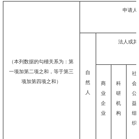
申请人
法人或其
（本列数据的勾稽关系为：第
一项加第二项之和，等于第三
自
社
项加第四项之和）
然
商
科
会
人
业
研
公
企
机
益
业
构
组
织