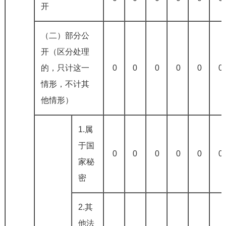
开
（二）部分公
开（区分处理
的，只计这一
0
0
0
0
0
0
情形，不计其
他情形）
1.属
于国
0
0
0
0
0
0
家秘
密
2.其
他法