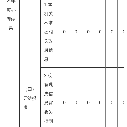
本年
1.本
度办
机关
理结
不掌
果
握相
0
0
0
0
0
0
关政
府信
息
2.没
有现
（四）
成信
无法提
息需
0
0
0
0
0
0
供
要另
行制