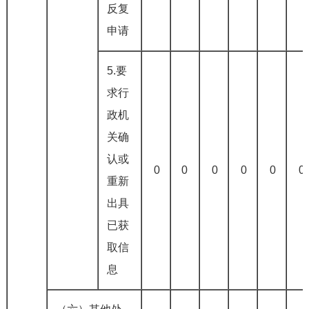
反复
申请
5.要
求行
政机
关确
认或
0
0
0
0
0
0
重新
出具
已获
取信
息