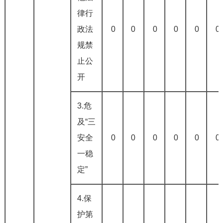
律行
政法
0
0
0
0
0
0
规禁
止公
开
3.危
及“三
安全
0
0
0
0
0
0
一稳
定”
4.保
护第