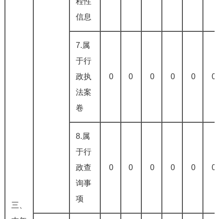
程性
信息
7.属
于行
政执
0
0
0
0
0
0
法案
卷
8.属
于行
政查
0
0
0
0
0
0
询事
项
三、