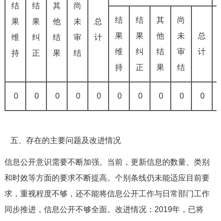
结
结
其
尚
结
结
其
尚
果
果
他
未
总
果
果
他
未
总
维
纠
结
审
计
维
纠
结
审
计
持
正
果
结
持
正
果
结
0
0
0
0
0
0
0
0
0
0
五、存在的主要问题及改进情况
信息公开意识需要不断加强。当前，更新信息的数量、类别
和时效等方面的要求不断提高。个别条线仍未能适应目前要
求，重视程度不够，还不能将信息公开工作与日常部门工作
同步推进，信息公开不够全面。改进情况：2019年，已将