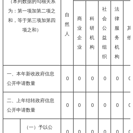
（本列数据的勾稽关系
社
法
为：第一项加第二项之
自
商
科
会
律
和，等于第三项加第四
然
业
研
公
服
其
项之和）
人
企
机
益
务
他
业
构
组
机
织
构
一、本年新收政府信息
0
0
0
0
0
0
公开申请数量
二、上年结转政府信息
0
0
0
0
0
0
公开申请数量
（一）予以公
0
0
0
0
0
0