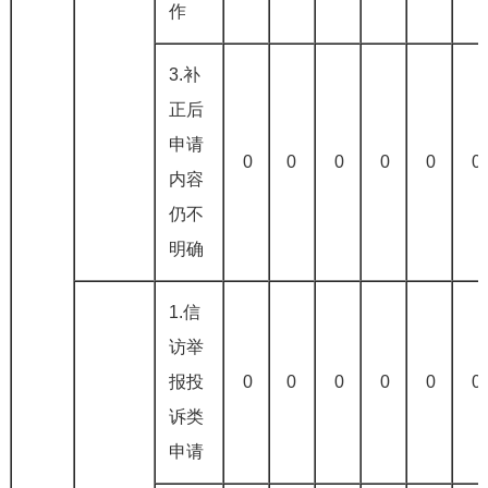
作
3.补
正后
申请
0
0
0
0
0
0
内容
仍不
明确
1.信
访举
报投
0
0
0
0
0
0
诉类
申请