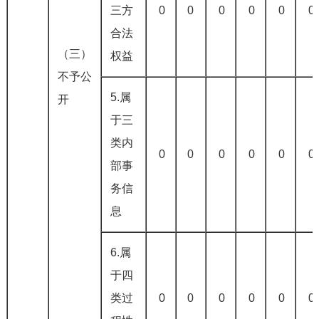
三方
0
0
0
0
0
0
合法
（三）
权益
不予公
5.属
开
于三
类内
0
0
0
0
0
0
部事
务信
息
6.属
于四
类过
0
0
0
0
0
0