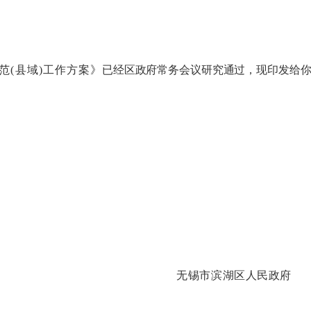
范
(县域)工作方案》
已
经区政府常务会议研究通过，现印发给
湖区人民政
府
日