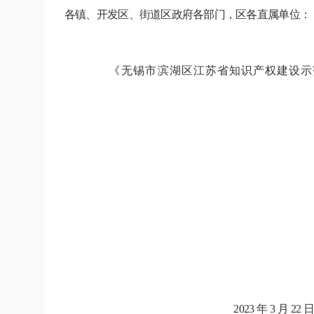
各
镇、开发区、街道区政府各部门，区各直属单位：
《
无锡市滨湖区江苏省知识产权建设示
无锡市滨
2023
年
3
月
22