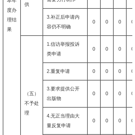
本年
供
度办
3.补正后申请内
理结
0
0
0
0
容仍不明确
果
1.信访举报投诉
0
0
0
0
类申请
2.重复申请
0
0
0
0
3.要求提供公开
（五）
0
0
0
0
出版物
不予处
理
4.无正当理由大
0
0
0
0
量反复申请