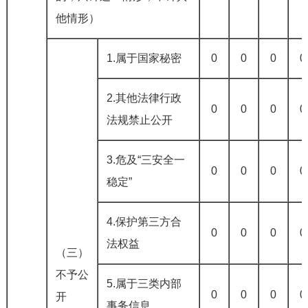
他情形）
1.属于国家秘密
0
0
0
0
2.其他法律行政
0
0
0
0
法规禁止公开
3.危及“三安全一
0
0
0
0
稳定”
4.保护第三方合
0
0
0
0
法权益
（三）
不予公
5.属于三类内部
0
0
0
0
开
事务信息