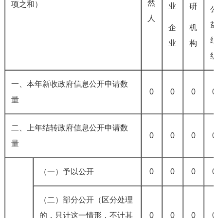
然
项之和）
业
研
人
企
机
业
构
一、本年新收政府信息公开申请数
0
0
0
0
量
二、上年结转政府信息公开申请数
0
0
0
0
量
（一）予以公开
0
0
0
0
（二）部分公开（区分处理
的，只计这一情形，不计其
0
0
0
0