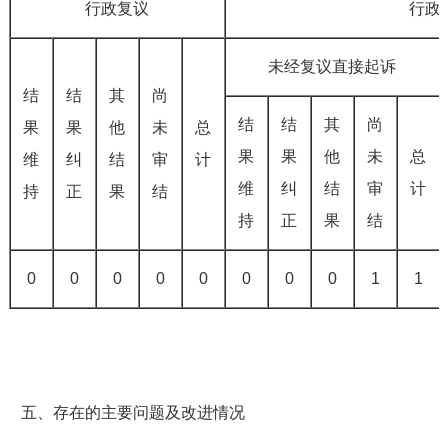
行政复议
行政
未经复议直接起诉
结
结
其
尚
结
结
其
尚
果
果
他
未
总
果
果
他
未
总
维
纠
结
审
计
维
纠
结
审
计
持
正
果
结
持
正
果
结
0
0
0
0
0
0
0
0
1
1
五、存在的主要问题及改进情况