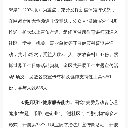
66
条”（
2024
版）为重点，充分发挥新媒体矩阵优势，
在网易新闻无锡频道开设专题，公众号“健康滨湖”同步
推送，扩大线上宣传渠道。组织区健康教育讲师团深入
社区、学校、机关、事业单位等开展健康科普巡讲活
动，共计
5
场次，受益人数
321
人，发放资料
1147
份。紧
抓世界卫生日等活动契机，全区共开展卫生主题宣传活
动
9
场次，发放各类宣传材料及健康支持性工具
6251
份，参与人数
886
人。
3.
提升职业健康服务能力。
围绕“关爱劳动者心理
健康”主题，采取“进企业”、“进社区”、“进机构”等多种
形式，开展第
23
个《职业病防治法》宣传周活动，开展