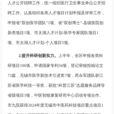
人才公开招聘工作，统一组织医疗卫生事业单位公开招
聘工作。认真组织各类人才项目计划申报及评审工作，
申报省“双创医学团队”
1
项、省“双创博士”
-
县级医院创
新类项目
1
项、市太湖人才计划
-
医学专家团队项目
1
项、市太湖人才计划
-
个人项目
5
项。
2.
提升科研创新实力。
上半年，全区申报各类科
研项目
106
项，申请国家专利
34
项，登记审核投稿论文
72
篇，无锡市医学新技术引进奖
7
项，芮永军团队获江
苏省医学科技一等奖，获批“科普江苏”志愿服务品牌等
省级项目
3
项，中医智能康复研究中心启动专项合作。
市九院获得
2024
年度无锡市中医药科技项目重点项目
1