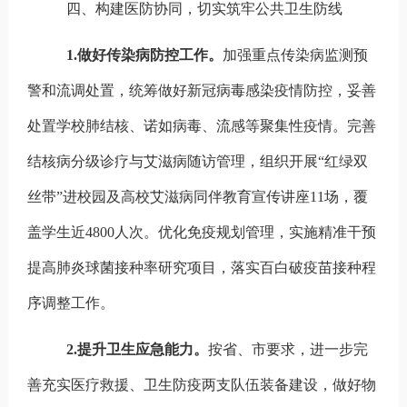
四、构建医防协同，切实筑牢公共卫生防线
1.
做好传染病防控工作。
加强重点传染病监测预
警和流调处置，统筹做好新冠病毒感染疫情防控，妥善
处置学校肺结核、诺如病毒、流感等聚集性疫情。完善
结核病分级诊疗与艾滋病随访管理，组织开展“红绿双
丝带”进校园及高校艾滋病同伴教育宣传讲座
11
场，覆
盖学生近
4800
人次。
优化免疫规划管理，实施精准干预
提高肺炎球菌接种率研究项目，落实百白破疫苗接种程
序调整工作。
2.
提升卫生应急能力。
按省、市要求，进一步完
善充实医疗救援、卫生防疫两支队伍装备建设，做好物