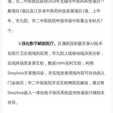
项，市二中医医院获得
2024
年无锡市中医药科技项目一
般项目
1
项以及江苏省中医药科技发展项目
1
项。上半
年，
市九院、市二中医医院申报市级中医重点专科共
7
个。
3.
强化数字赋能医疗。
区属医院积极开展
AI
技术
在医疗卫生领域的应用，市九院上线移动端决策分析，
实现跨场景多屏互联，数据
100%
实时互联，利用
DeepSeek
开展预问诊，并实现患者填报内容可自动插入
门诊病历；市二中医医院开启互联网医院建设，通过将
DeepSeek
嵌入一体化电子病历系统提供快速医疗辅助支
持等。