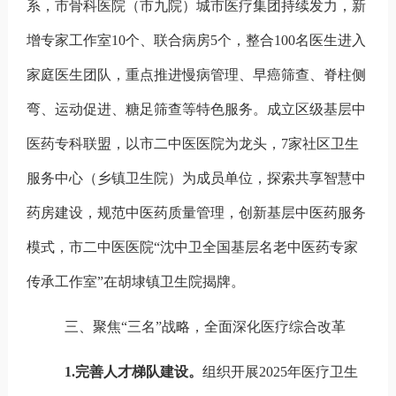
系，市骨科医院（市九院）城市医疗集团持续发力，新
增专家工作室
10
个、联合病房
5
个，整合
100
名医生进入
家庭医生团队，重点推进慢病管理、早癌筛查、脊柱侧
弯、运动促进、糖足筛查等特色服务。成立区级基层中
医药专科联盟，以市二中医医院为龙头，
7
家社区卫生
服务中心（乡镇卫生院）为成员单位，探索共享智慧中
药房建设，规范中医药质量管理，创新基层中医药服务
模式，市二中医医院
“沈中卫全国基层名老中医药专家
传承工作室”在胡埭镇卫生院揭牌。
三、聚焦“三名”战略，全面深化医疗综合改革
1.
完善人才梯队建设。
组织开展
2025
年医疗卫生