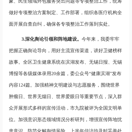
象、
民生领域外包服务突出问题等专项整治工作，统筹
做好专项整治方案制定、工作部署，组织各医疗机构全
面开展自查自纠，确保各专项整治工作落到实处。
3.
深化舆论引领和阵地建设。
今年来，我委牢牢
把握正确舆论导向，用好主流宣传渠道，讲好卫健榜样
故事。全区卫生健康系统在滨湖发布、无锡日报、无锡
博报等各级媒体录用
20
余篇，委公众号
“
健康滨湖
”
发布
内容
124
篇。加强精神文明建设与志愿服务，围绕世界
肿瘤日、世界无烟日、世界爱眼日等重要节点，深入群
众开展形式多样的宣传活动，市九院被评为全国文明单
位。加强意识形态领域情况分析研判，增强宣传阵地忧
患意识，防范化解舆情风险，上半年信访均及时妥善处