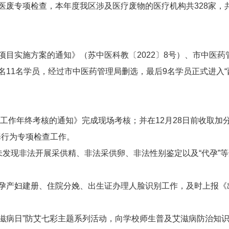
废专项检查，本年度我区涉及医疗废物的医疗机构共328家，共
。
目实施方案的通知》（苏中医科教〔2022〕8号）、市中医药
11名学员，经过市中医药管理局删选，最后9名学员正式进入“西
药工作年终考核的通知》完成现场考核；并在12月28日前收取
罪行为专项检查工作。
未发现非法开展采供精、非法采供卵、非法性别鉴定以及“代孕”
孕产妇建册、住院分娩、出生证办理人脸识别工作，及时上报《
艾滋病日”防艾七彩主题系列活动，向学校师生普及艾滋病防治知