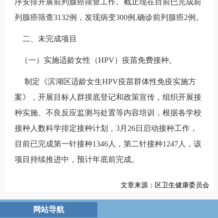
序安排开展前列腺癌筛查工作。截止现在目前已完成前
列腺癌筛查
3132
例，发现病变
300
例
,
确诊前列腺癌
2
例。
二、未完成项目
（一）实施适龄女性（
HPV
）疫苗免费接种。
制定《滨湖区适龄女生
HPV
疫苗群体性免疫实施方
案》，开展目标人群摸底登记和政策宣传，组织开展接
种实施、不良反应监测与处置等内容培训，根据各学校
接种人数科学排定接种计划，
3
月
26
日启动接种工作，
目前已完成第一针接种
1346
人，第二针接种
1247
人，该
项目持续推进中，预计年底前完成。
文章来源：区卫生健康委员会