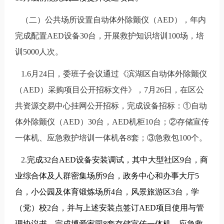
（二）公共场所设置自动体外除颤仪（
AED
），年内
完成配置
AED
设备
30
台，开展救护知识培训
100
场，培
训
5000
人次。
1.6
月
24
日，委班子会议通过《滨湖区自动体外除颤仪
（
AED
）采购项目公开招标文件》，
7
月
26
日，在区公
共资源交易中心挂网公开招标，完成设备招标：①自动
体外除颤仪（
AED
）
30
台，
AED
机柜
10
台；②存储宣传
一体机、应急救护培训一体机各
8
套；③急救包
100
个。
2.
完成
32
台
AED
设备安装调试，其中大型社区
9
台，商
业综合体及人群密集场所
9
台，政务中心和办事大厅
5
台，小公园及体育锻炼场所
4
台，风景旅游区
3
台，学
（党）校
2
台，并与上述安装点签订
AED
项目使用与管
理协议书。完成博爱家园
8
套存储宣传一体机、应急救