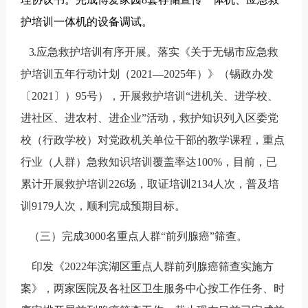
护培训一体机的设备调试。
3.
应急
救护培训有序开展。落实《关于无锡市应急救
护培训五年行动计划（
2021—2025
年）》（锡政办发
〔
2021
〕）
95
号），开展救护培训
“
进机关、进学校、
进社区、进农村、进企业
”
活动，救护知识列入区委党
校（行政学校）对党政机关单位干部的教学课程，重点
行业（人群）急救知识培训覆盖率达
100%
，目前，已
累计开展救护培训
226
场，取证培训
2134
人次，普及培
训
9179
人次，顺利完成预期目标。
（三）完成
3000
名重点人群“前列腺癌”筛查。
印发《
2022
年滨湖区重点人群前列腺癌筛查实施方
案》，两家医院及各社区卫生服务中心按工作任务、时