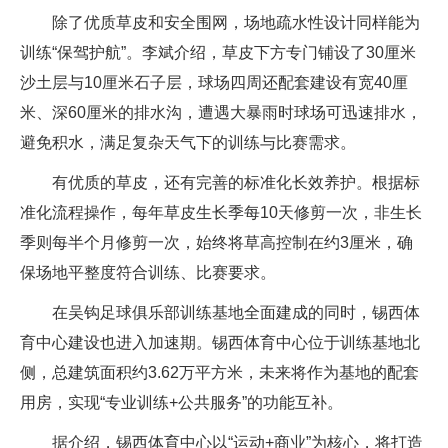
除了优质草皮和安全围网，场地疏水性设计同样能为
训练“保驾护航”。李斌介绍，草皮下方专门铺设了30厘米
沙土层与10厘米石子层，球场四周还配套建设有宽40厘
米、深60厘米的排水沟，遭遇大暴雨时球场可迅速排水，
避免积水，满足复杂天气下的训练与比赛需求。
有优质的草皮，还有完善的标准化长效养护。根据标
准化流程操作，每年草皮生长季每10天修剪一次，非生长
季则每半个月修剪一次，始终将草高控制在约3厘米，确
保场地平整度符合训练、比赛要求。
在吴钩足球俱乐部训练基地全面建成的同时，锡西体
育中心建设也进入加速期。锡西体育中心位于训练基地北
侧，总建筑面积约3.62万平方米，未来将作为基地的配套
用房，实现“专业训练+公共服务”的功能互补。
据介绍，锡西体育中心以“运动+商业”为核心，将打造