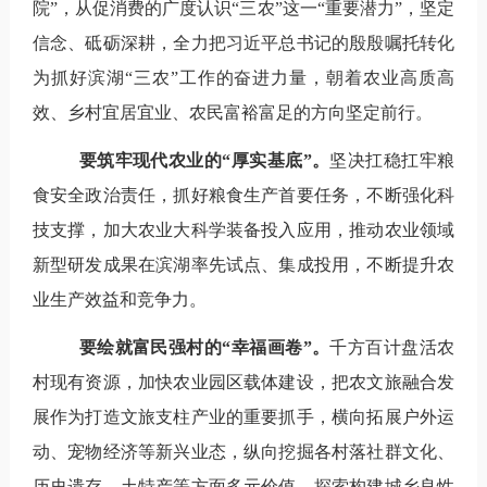
院”，从促消费的广度认识“三农”这一“重要潜力”，坚定
信念、砥砺深耕，全力把习近平总书记的殷殷嘱托转化
为抓好滨湖“三农”工作的奋进力量，朝着农业高质高
效、乡村宜居宜业、农民富裕富足的方向坚定前行。
要筑牢现代农业的“厚实基底”。
坚决扛稳扛牢粮
食安全政治责任，抓好粮食生产首要任务，不断强化科
技支撑，加大农业大科学装备投入应用，推动农业领域
新型研发成果在滨湖率先试点、集成投用，不断提升农
业生产效益和竞争力。
要绘就富民强村的“幸福画卷”。
千方百计盘活农
村现有资源，加快农业园区载体建设，把农文旅融合发
展作为打造文旅支柱产业的重要抓手，横向拓展户外运
动、宠物经济等新兴业态，纵向挖掘各村落社群文化、
历史遗存、土特产等方面多元价值，探索构建城乡良性