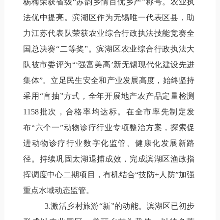
杨梅荣获省级“苏韵乡情百优乡产”称号。农业执
法优中提亮。滨湖区作为无锡唯一代表区县，助
力江苏代表队荣获农业综合行政执法技能竞赛全
国总决赛“二等奖”。滨湖区农业综合行政执法大
队被市委评为“‘强富美高’新无锡现代化建设先进
集体”。立足民生安全和产业发展高度，始终坚持
采用“盲抽”方式，全年开展地产农产品定量检测
1158批次，合格率均达标。在全市率先制定发
布“六个一”动物诊疗行业专项整治方案，探索促
进动物诊疗行业数字化监管、健康化发展新路
径。持续巩固太湖退捕成效，完成滨湖区渔政指
挥调度中心二期项目，有机结合“技防+人防”加强
重点水域动态监管。
3.激活乡村旅游“新”的动能。滨湖区已初步