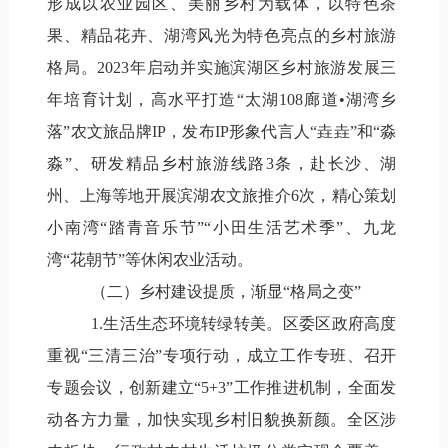
形成以农业园区、美丽乡村为载体，以特色茶
果、精品花卉、湖湾风光为特色亮点的乡村旅游
格局。2023年启动并实施滨湖区乡村旅游发展三
年培育计划，高水平打造“太湖108廊道•湖湾乡
落”农文旅品牌IP，发布IP形象代言人“垚垚”和“淼
淼”、研发精品乡村旅游线路3条，赴长沙、湖
州、上海等地开展滨湖农文旅推介6次，精心策划
小南湾“踏青音乐节”“小田生活艺
术季”、九龙
湾“花朝节”等休闲农业活动。
（二）乡村建设提质，渐显“格局之变”
1.生活生态环境转绿转美。区委区政府高度
重视“三清三治”专项行动，成立工作专班、召开
专题会议，创新建立“5+3”工作推进机制，全面发
动各方力量，加快实现乡村旧貌换新颜。全区涉