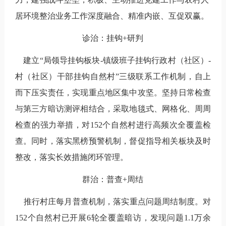
居环境整治业务工作深度融合、精准内嵌、互促双赢。
诊治：挂钩+研判
建立
“
局领导挂钩板块
-
镇级班子挂钩行政村（社区）
-
村（社区）干部挂钩自然村
”
三级联系工作机制，自上
而下压实责任，实现重点地区集中攻坚。坚持日常检查
与第三方暗访测评相结合，采取地毯式、网格化、周周
检查的强力举措，对
152
个自然村进行高频次全覆盖检
查。同时，落实黑榜预警机制，督促指导相关板块及时
整改，落实长效措施闭环管理。
群治：普查+周结
推行村庄每月普查机制，落实重点问题周结制度。对
152
个自然村已开展
6
轮全覆盖暗访，发现问题
1.1
万余