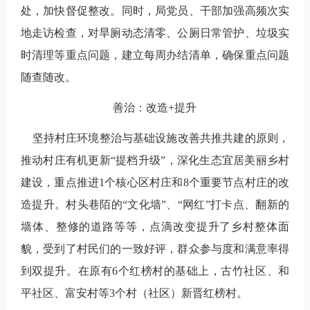
处，加快督促整改。同时，局党员、干部加强高频次实
地走访检查，对旱厕动态清零、公厕日常管护、垃圾实
时清理等重点问题，建立每周办结清单，确保重点问题
随查随改。
善治：改造+提升
坚持村庄环境整治与基础设施改善共推共建的原则，
推动村庄有机更新
“
提档升级
”
，深化生态宜居美丽乡村
建设，重点推进
1
个核心区村庄和
8
个重要节点村庄的改
造提升。
村头巷陌的“文化墙”、“网红”打卡点、翻新的
墙体、整修的道路等等，点滴改变提升了乡村整体面
貌，受到了村民们的一致好评，群众参与度和满意率得
到双提升。在原有
6
个红榜村的基础上，古竹社区、和
平社区、富安村等
3
个
村（社区）新晋红榜村。