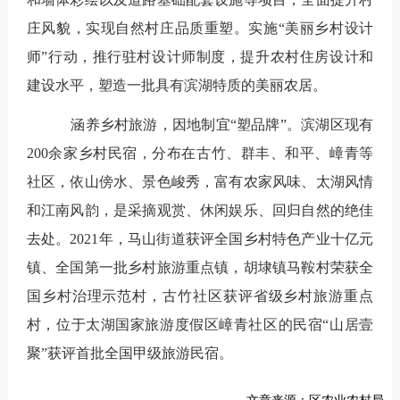
庄风貌，实现自然村庄品质重塑。实施“美丽乡村设计
师”行动，推行驻村设计师制度，提升农村住房设计和
建设水平，塑造一批具有滨湖特质的美丽农居。
涵养乡村旅游，因地制宜“塑品牌”。
滨湖区现有
200
余家乡村民宿，分布在古竹、群丰、和平、嶂青等
社区，依山傍水、景色峻秀，富有农家风味、太湖风情
和江南风韵，是采摘观赏、休闲娱乐、回归自然的绝佳
去处。
2021
年，马山街道获评全国乡村特色产业十亿元
镇、全国第一批乡村旅游重点镇，胡埭镇马鞍村荣获全
国乡村治理示范村，古竹社区获评省级乡村旅游重点
村，位于太湖国家旅游度假区嶂青社区的民宿“山居壹
聚”获评首批全国甲级旅游民宿。
文章来源：区农业农村局