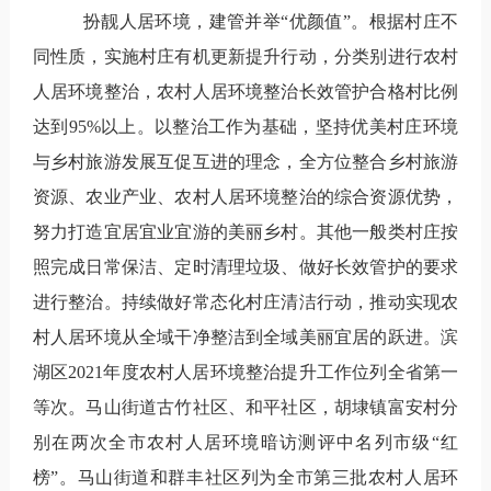
扮靓人居环境，建管并举“优颜值”。
根据村庄不
同性质，实施村庄有机更新提升行动，分类别进行农村
人居环境整治，农村人居环境整治长效管护合格村比例
达到
95%
以上。以整治工作为基础，坚持优美村庄环境
与乡村旅游发展互促互进的理念，全方位整合乡村旅游
资源、农业产业、农村人居环境整治的综合资源优势，
努力打造宜居宜业宜游的美丽乡村。
其他一般类村庄按
照完成日常保洁、定时清理垃圾、做好长效管护的要求
进行整治。持续做好常态化村庄清洁行动，推动实现农
村人居环境从全域干净整洁到全域美丽宜居的跃进。滨
湖区
2021
年度农村人居环境整治提升工作位列全省第一
等次。马山街道古竹社区、和平社区，胡埭镇富安村分
别在两次全市农村人居环境暗访测评中名列市级
“
红
榜
”
。马山街道和群丰社区列为全市第三批农村人居环