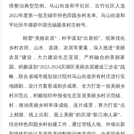
境整治典型范例。马山街道和平社区、古竹社区入选
2022
年度第一批无锡市特色田园乡村名单。马山街道和
平社区牛塘获中国无锡最美村庄称号。
精塑“美丽农居”，科学谋划“出新招”。
统筹优化
乡村农田、山水、道路、农居等要素，深入推进“美丽
农居”建设，大力建设生态宜居、产村融合的美丽家
园。积极谋划
“
2022-2024
滨湖区美丽农居建设三步走
”
战
略，联合省城市规划设计院对马山街道所有村庄进行实
地踏勘，设计方案形成初步成果。全力打造一批美丽乡
村示范点，积极组织申报省生态宜居美丽乡村示范镇、
村，推动美丽乡村串珠成链、连片成景，努力打造“点
上精致、线上出彩、面上美丽”的滨湖“新江南人家”。
结合特色田园乡村创建工作，通过管线入地、外墙出新
和墙体彩绘以及道路基础配套设施等项目，全面提升村