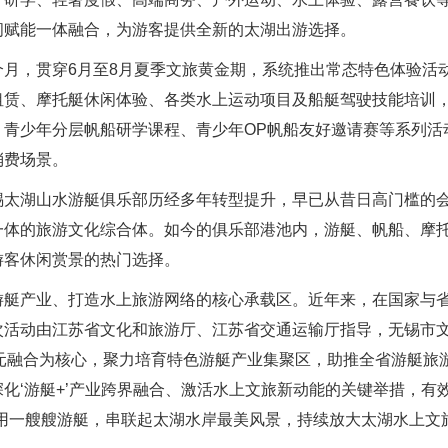
闲赋能一体融合，为游客提供全新的太湖出游选择。
，贯穿6月至8月夏季文旅黄金期，系统推出常态特色体验活
租赁、摩托艇休闲体验、各类水上运动项目及船艇驾驶技能培训
、青少年分层帆船研学课程、青少年OP帆船友好邀请赛等系列活
消费场景。
湖山水游艇俱乐部历经多年转型提升，早已从昔日高门槛的会
体的旅游文化综合体。如今的俱乐部港池内，游艇、帆船、摩托
游客休闲赏景的热门选择。
产业、打造水上旅游网络的核心承载区。近年来，在国家与省
次活动由江苏省文化和旅游厅、江苏省交通运输厅指导，无锡市
多元融合为核心，聚力培育特色游艇产业集聚区，助推全省游艇旅
化‘游艇+’产业跨界融合、激活水上文旅新动能的关键举措，有
用一艘艘游艇，串联起太湖水岸最美风景，持续放大太湖水上文旅