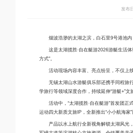
发布日期
烟波浩渺的太湖之滨，白石里9号港池内，
这是太湖揽胜·自在艇游2026游艇生活体
方式”。
活动现场内容丰富、亮点纷呈，不仅上线了
无锡太湖山水游艇俱乐部还携手同程旅行、
学旅行等领域深度合作，持续延伸“游艇+”
活动中，“太湖揽胜·自在艇游”首发团正式
运动四大新质文旅IP，全新推出“小小航海家
产品以水上航行全新视角解锁太湖风光，突
军嶂古道等滨湖核心文旅资源，全链覆盖亲