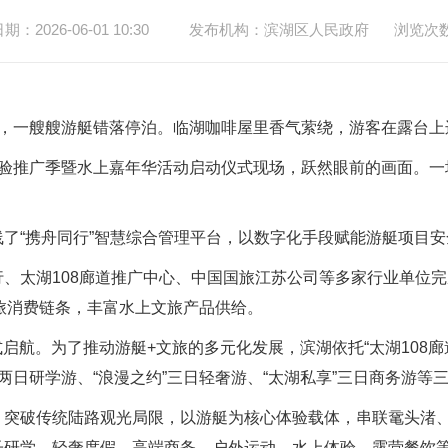
：2026-06-01 10:30
发布机构：滨湖区人民政府
浏览次
一艘艘游艇错落停泊。临湖咖啡屋里香气萦绕，游客在露台上边
验推广季暨水上嘉年华活动启动仪式现场，跃然眼前的画面。一
“携舟同行”智慧综合管理平台，以数字化手段赋能游艇项目安
太湖108廊道推广中心、中国国旅江苏公司等多家行业单位完
文旅消费链条，丰富水上文旅产品供给。
启航。为了推动游艇+文旅的多元化发展，滨湖依托“太湖108廊
”两日研学游、“浪漫之约”三日轻奢游、“太湖私享”三日商务游等
破传统陆路观光局限，以游艇为核心体验载体，串联鼋头渚、
子研学、轻奢度假、高端商务、户外运动、水上体验、露营餐饮