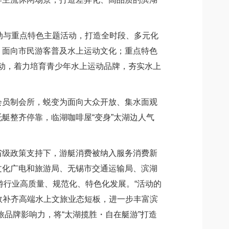
动与重点特色主题活动，打造全时段、多元化
，面向市民游客普及水上运动文化；重点特色
动，着力培育青少年水上运动品牌，夯实水上
员制会所，蜕变为面向大众开放、集水面观
艇整齐停靠，临湖咖啡屋“变身”太湖边人气
级政策支持下，游艇消费被纳入服务消费新
文化广电和旅游局、无锡市交通运输局、滨湖
游行业高质量、规范化、特色化发展。“活动的
效补齐高端水上文旅业态短板，进一步丰富滨
品牌影响力，将“太湖揽胜・自在艇游”打造