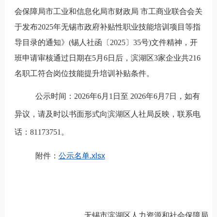
会保障局市工业和信息化局市财政局 市工商业联合会关
于发布2025年无锡市政府补贴性职业技能培训项目等指
导目录的通知》(锡人社函
〔
202
5
〕
35号)文件精神，开
班申请审核通过日期在5月6日后，滨湖区3家企业共216
名职工符合岗位技能提升培训补贴条件。
公示时间：
20
26
年
6
月
1
日至
202
6
年
6
月
7
日，如有
异议，请及时以书面形式向
滨湖
区人社局反映，联系电
话：
81173751
。
附件：
公示名单.xlsx
无锡市
滨湖
区人力资源和社会保障局