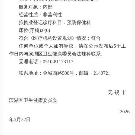
服务对象：
内部
经营性质：
非
营利性
拟执业登记诊疗科目：预防
保健科
床位(牙椅):
0
(
0
)
符合《医疗机构设置规划》情况：符合
任何单位或个人如有异议，请在公示发布后5个工
作日内与滨湖区卫生健康委员会法规科联系。
受理电话：0510-81173117
联系地址：金城西路500号，邮编：
214072。
无锡市
滨湖区卫生健康委员会
202
6
年
5
月
22
日