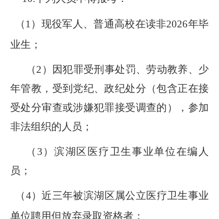
（
1
）
现役军人、普通高校在读非
202
6
年毕
业生
；
（
2
）
因犯罪受刑事处罚、劳动教养、少
年管教，受到党纪、政纪处分（包含正在接
受处分审查或涉嫌犯罪接受调查的），参加
非法组织的人员；
（
3
）
滨湖区
医疗
卫生事业单位在编人
员；
（
4
）
近三年被滨湖区属公立医疗卫生
事业
单位
聘
用但放弃录取资格者；