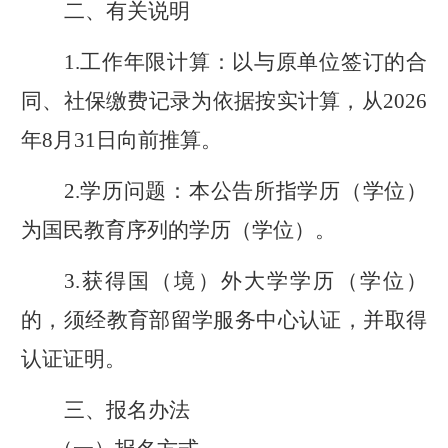
二、有关说明
1.
工作年限计算：
以与原单位签订的合
同、社保缴费记录为依据按实计算，从
2026
年
8
月
31
日
向前推算
。
2.
学历问题：本公告所指学历
（学位）
为国民教育序列
的
学历
（学位）。
3.
获得
国（境）外
大
学学历
（
学位
）
的，须经教育部留学服务中心认证，
并取得
认证证明。
三、报名办法