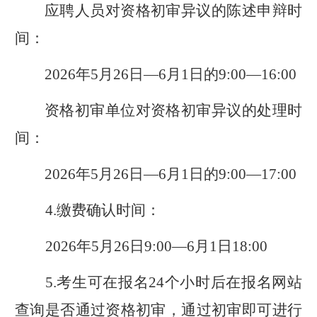
应聘人员对资格初审异议的陈述申辩时
间：
202
6
年
5
月
26
日—
6
月
1
日的
9:00
—
16:00
资格初审单位对资格初审异议的处理时
间：
202
6
年
5
月
26
日—
6
月
1
日的
9:00—1
7
:00
4.
缴费确认时间：
202
6
年
5
月
26
日
9:00
—
6
月
1
日
1
8
:00
5.
考生可在报名
24
个小时
后
在
报名
网
站
查询是否通过资格初审，通过初审即可进行