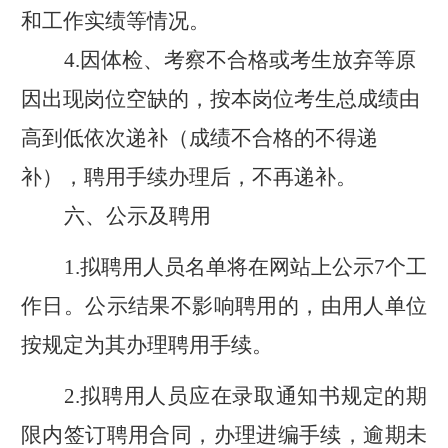
和工作实绩等情况。
4.
因体检、考察不合格或考生放弃等原
因出现
岗位
空缺的，
按
本岗位考生总成绩由
高到低依次递补（成绩不合格的不得递
补）
，聘
用手续办理后，不再递补。
六、公示及
聘
用
1.
拟
聘
用人员名单
将
在网站上公示
7
个工
作日。
公示结果不影响
聘用
的，
由用人单位
按规定为其办理
聘
用手续。
2.
拟聘用人员应
在
录取通知书
规定
的
期
限内
签订聘用合同，办理进编手续，逾期未