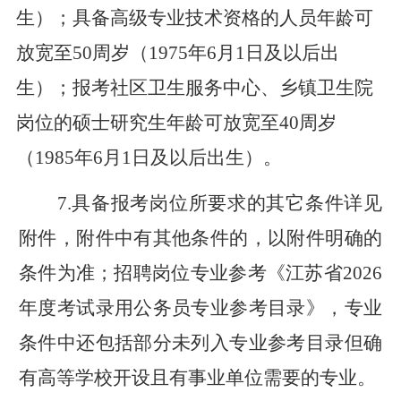
生）
；具备高级专业技术资格的人员年龄可
放宽至
50
周岁（
197
5
年
6
月
1
日及以后出
生）
；报考社区卫生服务中心、乡镇卫生院
岗位的硕士研究生年龄可放宽至
40
周岁
（
198
5
年
6
月
1
日及以后出生）
。
7.
具备报考岗位所要求的其它条件详见
附件，附件中有其他条件的，以附件明确的
条件为准
；
招聘岗位专业参考《江苏省
202
6
年度考试录用公务员专业参考目录》
，
专业
条件中还包括部分未列入专业参考目录但确
有高等学校开设且有事业单位需要的专业
。