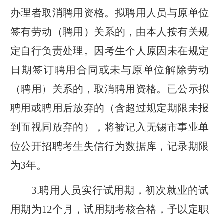
办理者取消聘用资格。拟聘用人员与原单位
签有
劳动（
聘用
）关系
的，由本人按有关规
定自行负责处理。
因考生个人原因未在规定
日期签订聘用合同或未与原单位解除劳动
（聘用）关系的，取消聘用资格。
已公示拟
聘
用或
聘
用后放弃的（含超过规定期限未报
到而视同放弃的
），
将被记
入无锡市事业单
位公开招聘考生失信行为数据库，
记录期限
为
3
年。
3.
聘用人员
实行试
用期，初次就业的试
用期为
12
个月，试用期考核合格，予以定职