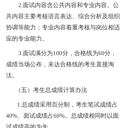
2.
面试
内容
含公共
内容
和专业
内容
。公
共
内容
主要考核语言表达、综合分析及组织
协调等能力；
专业
内容
着重考核与岗位相适
应的专业能力。
3.
面试满分为
100
分，合格线为
60
分，
成绩当场公布，未达合格线的考生直接淘
汰。
（
五
）考生总成绩计算办法
1.
总成绩采用百分制，考生笔试成绩占
40%
、面试成绩占
60%
。总成绩相同时以面
试成绩高的为先。