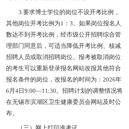
3.
要求博士学位的岗位不设开考比例，
其他岗位
开考比例为
1：3
。如果岗位报名人
数达不到开考比例，经
市级公开招聘综合管
理部门同意
后，可适当降低开考比例、核减
招聘人员
或取消招聘岗位。报考被取消岗位
的考生可以重新登录
报名网站改
报其他符合
报名
条件的岗位，
改
报名的时间为
：
202
6
年
6
月
4
日
9:00—1
1
:
3
0
。招聘计划的调整情况将
在
无锡市
滨湖
区卫生健康委员会网站及时公
布。
（三）网上打印准考证