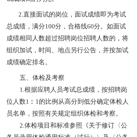
2.
直接
面试的岗位，面试成绩即为考试
总成绩，满分
100
分，合格线
60
分。
如面试
成绩相同人数超过招聘岗位招聘人数的，将
组织加试，时间、地点另行
公告，
并按加试
成绩确定排名。
五、体检及考察
1.
根据应聘人员考
试总
成绩，按招聘岗
位人数
1︰1
的比例从高分到低分确定体检人
员名单，
按照有关规定组织体检和考察。
2
.
体检
项
目和
标准参照《关于
修
订〈公