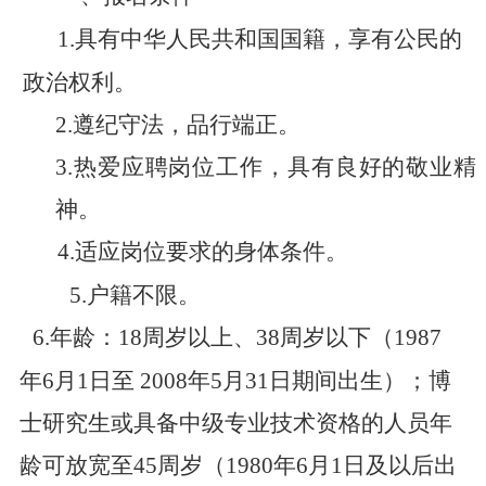
1.
具有中华人民共和国国籍，享有公民的
政治权利
。
2.
遵纪守法，品行端正
。
3.
热爱应聘岗位工作，具有良好的敬业精
神
。
4.
适应岗位要求的身体条件
。
5.
户籍不限
。
6.
年龄：
18
周岁以上、
3
8
周岁以下（
198
7
年
6
月
1
日至
200
8
年
5
月
31
日期间出生
）；博
士研究生或具备中级专业技术资格的人员年
龄可放宽至
45
周岁（
19
80
年
6
月
1
日及以后出