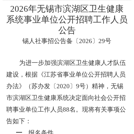
202
6
年无锡市滨湖区卫生
健康
系统
事业单位公开招聘工作人员
公告
锡人社事招公告备
〔
202
6
〕
29
号
为
进一步加强滨湖区卫生健康人才队伍
建设，
根据《江苏省事业单位公开招聘人员
办法》（苏办发〔
2020
〕
9
号）精神，无锡
市滨湖区卫生健康系统决定面向社会公开招
聘
事业单位
工作人员
88
名。现将有关事项公
告如下：
一
、报名条件