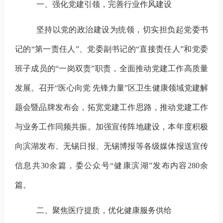
一、强化党建引领，完善行业作风建设
坚持以党的政治建设为统领，切实担负起党委书
记的“第一责任人”、党委副书记的“直接责任人”和党委
班子成员的“一岗双责”职责，全面推动党建工作高质量
发展。
召开“医心向党 先锋力量”区卫生健康领域党建解
题会暨品牌发布会，
拓
宽党建工作思路
，推动党建工作
与业务工作同频共振。
加强
宣传
阵地建设，
本年度
积极
向
滨湖发布、无锡日报、
无锡博报
等各级媒体报送宣传
信息
共
30
余篇
，
委公众号
“
健康滨湖
”
发布内容
280
余
篇
。
二、聚焦医疗提质，优化健康服务供给