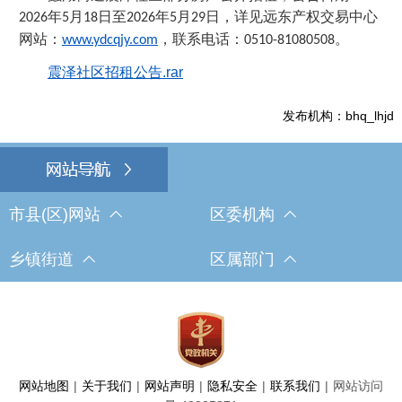
年
月
日至
年
月
日，详见远东产权交易中心
202
6
5
18
202
6
5
29
网站：
，联系电话：
。
www.ydcqjy.com
0510-81080508
震泽社区招租公告.rar
发布机构：bhq_lhjd
市县(区)网站
区委机构
乡镇街道
区属部门
网站地图
|
关于我们
|
网站声明
|
隐私安全
|
联系我们
|
网站访问