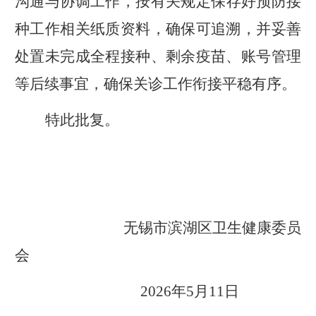
沟通
与
协调工作
，
按有关规定保存好预防接
种工作相关纸质
资料
，确保可追溯
，
并
妥善
处置
未完成全程接种
、剩余疫苗、账号管理
等后续事宜，确保关诊工作衔接平稳有序。
特此批复。
无锡市滨湖区卫生健康委员
会
2026
年
5
月
11
日