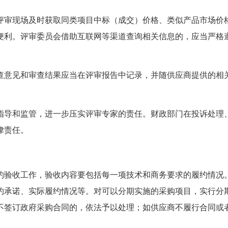
审现场及时获取同类项目中标（成交）价格、类似产品市场价格
便利。评审委员会借助互联网等渠道查询相关信息的，应当严格
意见和审查结果应当在评审报告中记录，并随供应商提供的相关
导和监管，进一步压实评审专家的责任。财政部门在投诉处理、
律责任。
验收工作，验收内容要包括每一项技术和商务要求的履约情况。
约承诺、实际履约情况等。对可以分期实施的采购项目，实行分
不签订政府采购合同的，依法予以处理；如供应商不履行合同或