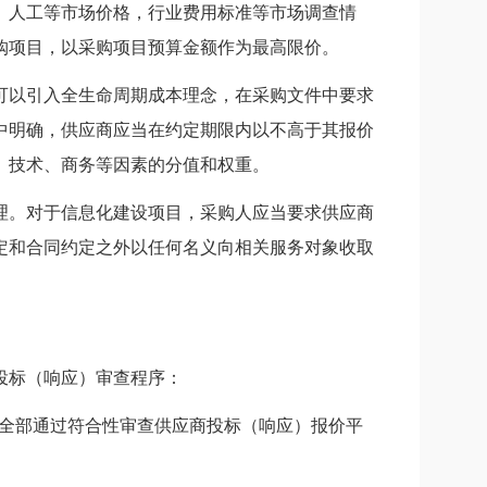
人工等市场价格，行业费用标准等市场调查情
购项目，以采购项目预算金额作为最高限价。
以引入全生命周期成本理念，在采购文件中要求
中明确，供应商应当在约定期限内以不高于其报价
、技术、商务等因素的分值和权重。
。对于信息化建设项目，采购人应当要求供应商
定和合同约定之外以任何名义向相关服务对象收取
投标（响应）审查程序：
<全部通过符合性审查供应商投标（响应）报价平