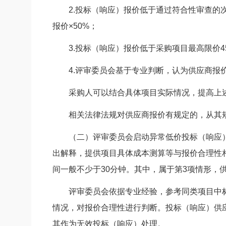
2.投标（响应）报价低于通过符合性审查的次
报价×50%；
3.投标（响应）报价低于采购项目最高限价45
4.评审委员会基于专业判断，认为供应商报价
采购人可以结合具体项目实际情况，提高上述第
相关法律法规对供应商报价有规定的，从其
（二）评审委员会启动异常低价投标（响应）审
出解释，提供项目具体成本测算等与报价合理性
间一般不少于30分钟。其中，属于第3项情形
评审委员会依据专业经验，参考同类项目中标
情况，对报价合理性进行判断。投标（响应）供
其作为无效投标（响应）处理。