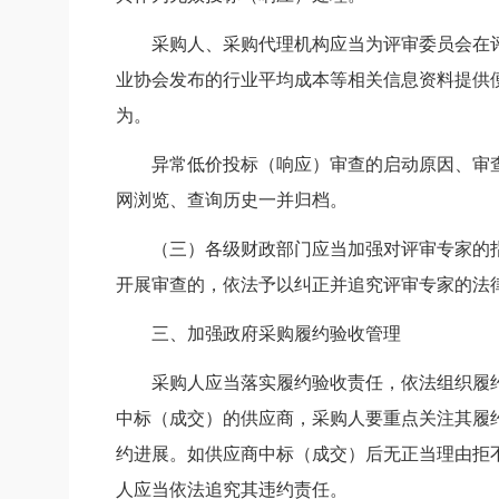
采购人、采购代理机构应当为评审委员会在评
业协会发布的行业平均成本等相关信息资料提供
为。
异常低价投标（响应）审查的启动原因、审查
网浏览、查询历史一并归档。
（三）各级财政部门应当加强对评审专家的指
开展审查的，依法予以纠正并追究评审专家的法
三、加强政府采购履约验收管理
采购人应当落实履约验收责任，依法组织履约
中标（成交）的供应商，采购人要重点关注其履
约进展。如供应商中标（成交）后无正当理由拒
人应当依法追究其违约责任。