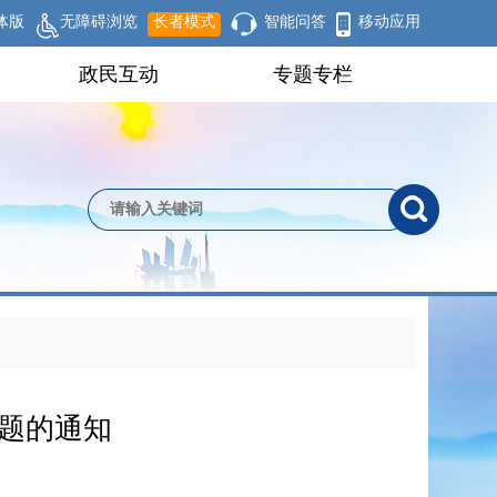
体版
无障碍浏览
长者模式
智能问答
移动应用
政民互动
专题专栏
题的通知