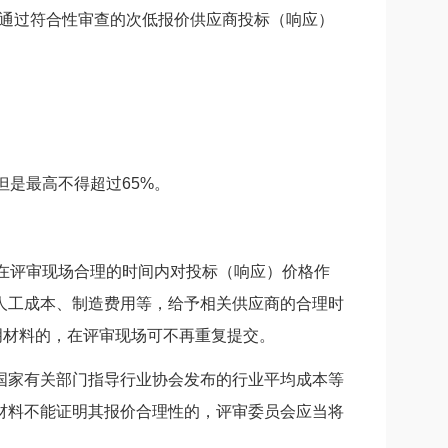
<通过符合性审查的次低报价供应商投标（响应）
是最高不得超过65%。
在评审现场合理的时间内对投标（响应）价格作
人工成本、制造费用等，给予相关供应商的合理时
明材料的，在评审现场可不再重复提交。
家有关部门指导行业协会发布的行业平均成本等
材料不能证明其报价合理性的，评审委员会应当将