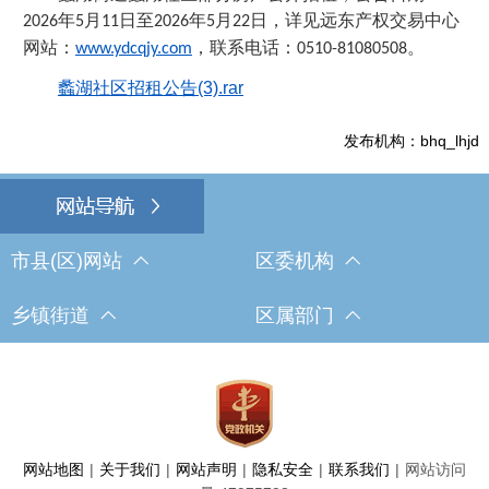
年
月
日至
年
月
日，详见远东产权交易中心
202
6
5
11
20
26
5
22
网站：
，联系电话：
。
www.ydcqjy.com
0510-81080508
蠡湖社区招租公告(3).rar
发布机构：bhq_lhjd
市县(区)网站
区委机构
乡镇街道
区属部门
网站地图
|
关于我们
|
网站声明
|
隐私安全
|
联系我们
|
网站访问