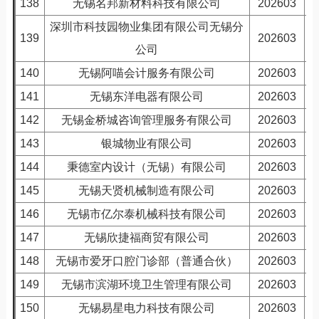
138
无锡名邦新材料科技有限公司
202603
深圳市科技园物业集团有限公司无锡分
139
202603
公司
140
无锡阿喵会计服务有限公司
202603
141
无锡东洋电器有限公司
202603
142
无锡金桥城咨询管理服务有限公司
202603
143
银城物业有限公司
202603
144
秉德室内设计（无锡）有限公司
202603
145
无锡天贤机械制造有限公司
202603
146
无锡市亿尔泰机械科技有限公司
202603
147
无锡欣捷福商贸有限公司
202603
148
无锡市爱牙口腔门诊部（普通合伙）
202603
149
无锡市滨湖环境卫生管理有限公司
202603
150
无锡易星电力科技有限公司
202603