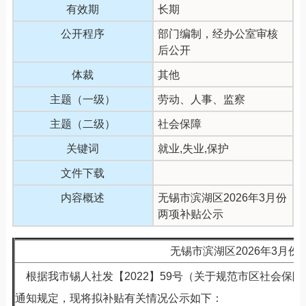
有效期
长期
公开程序
部门编制，经办公室审核
后公开
体裁
其他
主题（一级）
劳动、人事、监察
主题（二级）
社会保障
关键词
就业,失业,保护
文件下载
内容概述
无锡市滨湖区2026年3月份
两项补贴公示
无锡市滨湖区2026年3月份
根据我市锡人社发【2022】59号（关于规范市区社会保
通知规定，现将拟补贴有关情况公示如下：