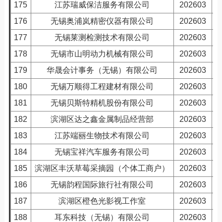
175
江苏瑞威保洁服务有限公司
202603
176
无锡奥浦岚精密仪器有限公司
202603
177
无锡莱测检测技术有限公司
202603
178
无锡市山明动力机械有限公司
202603
179
华晟会计事务（无锡）有限公司
202603
180
无锡万顺得工程建材有限公司
202603
181
无锡贝斯特精机股份有限公司
202603
182
滨湖区达之鑫金属制品经营部
202603
183
江苏端丽生物技术有限公司
202603
184
无锡宝祥汽车服务有限公司
202603
185
滨湖区丰沃草莓采摘园（个体工商户）
202603
186
无锡韵程国际旅行社有限公司
202603
187
滨湖区橙色光影视工作室
202603
188
耳东科技（无锡）有限公司
202603