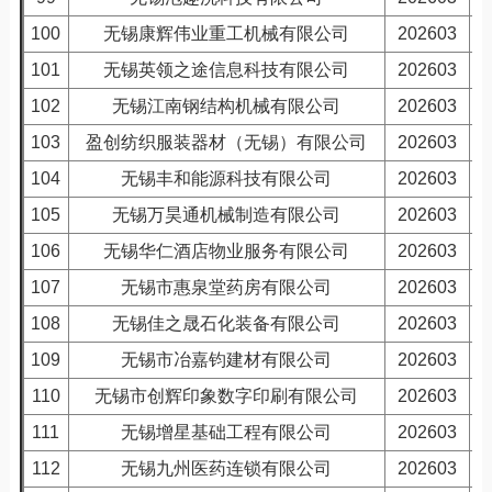
100
无锡康辉伟业重工机械有限公司
202603
101
无锡英领之途信息科技有限公司
202603
102
无锡江南钢结构机械有限公司
202603
103
盈创纺织服装器材（无锡）有限公司
202603
104
无锡丰和能源科技有限公司
202603
105
无锡万昊通机械制造有限公司
202603
106
无锡华仁酒店物业服务有限公司
202603
107
无锡市惠泉堂药房有限公司
202603
108
无锡佳之晟石化装备有限公司
202603
109
无锡市冶嘉钧建材有限公司
202603
110
无锡市创辉印象数字印刷有限公司
202603
111
无锡增星基础工程有限公司
202603
112
无锡九州医药连锁有限公司
202603