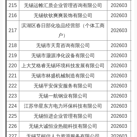
215
无锡运帷汇质企业管理咨询有限公司
202603
216
无锡钦钦爽爽装饰有限公司
202603
滨湖区春日部化妆品经营部（个体工商
217
202603
户）
218
无锡市天育咨询有限公司
202603
219
无锡市灏源净化设备有限公司
202603
220
上大艾格睿无锡环境科技发展有限公司
202603
221
无锡市林盛机械制造有限公司
202603
222
无锡平安保安服务有限公司
202603
223
无锡一航钢业有限公司
202603
224
江苏华星东方电力环保科技有限公司
202603
225
无锡恒进企业管理有限公司
202603
226
无锡大诚恒业热能科技有限公司
202603
227
无锡艾柯信人力资源服务有限公司
202603