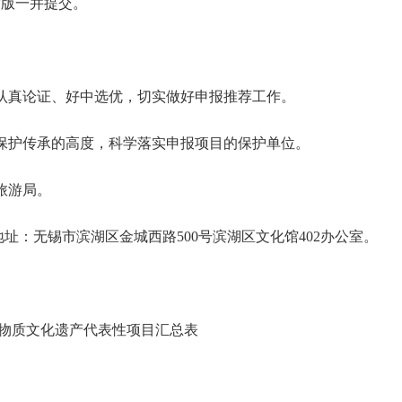
质版一并提交。
认真论证、好中选优，切实做好申报推荐工作。
保护传承的高度，科学落实申报项目的保护单位。
旅游局。
地址：无锡市
滨湖
区
金城西
路
500
号
滨湖
区
文化馆
402
办公室。
物质文化遗产代表性项目汇总表