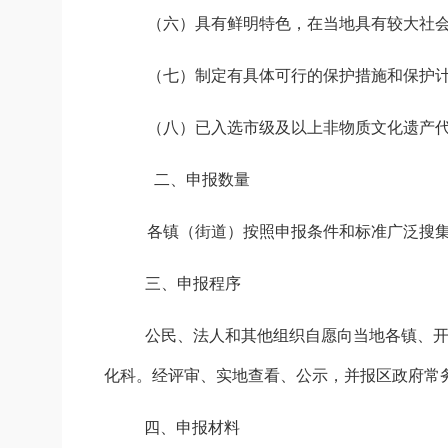
（
六
）具有鲜明特色，在
当地具
有较大社
（
七
）制定有具体可行的保护措施和保护
（八）已入选市级及以上非物质文化遗产
二、申报数量
各镇（街道）
按照申报条件
和
标准
广泛搜
三、申报程序
公民、法人和其他组织自愿向当地
各镇、
化科。经评审、
实地查看、
公示，并报区政府常
四、申报材料