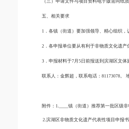
（三）申请文件与项目资料电子版需同纸
五、相关要求
1
．各镇（街道）要加强领导、精心组织，
2
．各申报单位要从有利于非物质文化遗产
3
．申报材料于
7
月
5
日
前报送到
滨湖
区文体
联系人：
金辉超
，联系电话：
8
1173078
。
附件
：
1
.____
镇（街道）推荐第一批区级非
2.滨湖
区非物质文化遗产代表性项目申报书