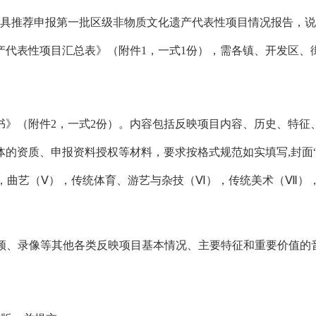
具推荐申报第一批区级非物质文化遗产代表性项目情况报告，说
遗产代表性项目汇总表》（附件
1
，
一式
1
份
）
，需
各镇、开发区、
书
》（附件2
，
一式
2
份
）
。内容包括反映项目内容、历史、特征
体的资质、申报资料授权等材料，
要求按格式规范如实填写,
封面
），曲艺（Ⅴ），传统体育、游艺与杂技（Ⅵ），传统美术（Ⅶ）
频、录像等其他各类反映项目基本情况、主要特征和重要价值的