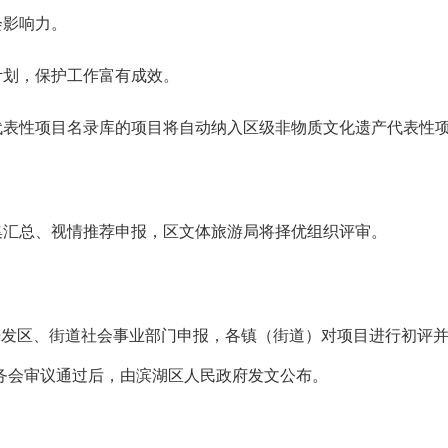
会影响力。
计划，保护工作富有成效。
代表性项目名录库的项目将自动纳入区级非物质文化遗产代表性
集汇总、
视情推荐申报，
区文体旅游局
将
择优组织评审
。
开发区、街道社会事业部门
申报，各镇（街道）对项目进行初评
务会审议通过后，由
滨湖
区人民政府发文公布。