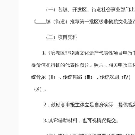
（一）
各镇、开发区、街道社会事业部门
出
《____镇（街道）推荐第一批区级非物质文化
（二）项目资料
1.
《
滨湖
区非物质文化遗产代表性项目申报
要价值和特征的代表性图片、照片，相关申报主
统音乐（Ⅱ），传统舞蹈（Ⅲ），传统戏剧（Ⅳ
（Ⅹ）。
2
．鼓励各申报主体立足自身实际，提供视
3.
其它辅
助材料，也可视情况提交。