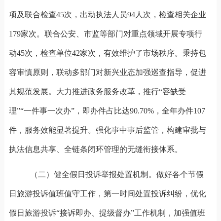
项及联合检查
45
次，出动执法人员
94
人次，检查相关企业
179
家次。联合公安、市监等部门对重点领域开展专项行
动
45
次，检查单位
42
家次，有效维护了市场秩序。秉持包
容审慎原则，联动多部门对新兴业态加强巡查指导，促进
其规范发展。大力推进政务服务改革，推行“容缺受
理”“一件事一次办”，即办件占比达
90.70%
，全年办件
107
件，服务效能显著提升。强化事中事后监管，构建审批与
执法信息共享、全链条闭环管理的无缝衔接体系。
（二）健全假日投诉举报处置机制。
做好各个节假
日旅游投诉值班值守工作，第一时间处置投诉纠纷
，
优化
假日旅游投诉
“
接诉即办、提级督办
”
工作机制，加强值班