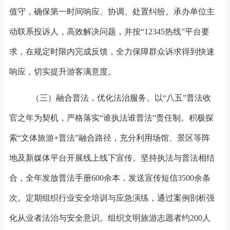
值守，确保第一时间响应、协调、处置纠纷。承办单位主
动联系投诉人，高效解决问题，并按
“12345
热线
”
平台要
求，在规定时限内完成反馈，全力保障群众诉求得到快速
响应，切实提升游客满意度。
（三）融合普法，优化法治服务。
‌以“八五”普法收
官之年为契机，严格落实“谁执法谁普法”责任制。积极探
索“文体旅游
+
普法”融合路径，充分利用场馆、景区等阵
地及新媒体平台开展线上线下宣传。坚持执法与普法相结
合，全年发放普法手册
600
余本，发送宣传短信
3500
余条
次。定期组织行业安全培训与应急演练，通过案例剖析强
化从业者法治与安全意识。组织文明旅游志愿者约
200
人