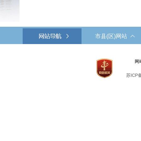
市县(区)网站
网
苏ICP备