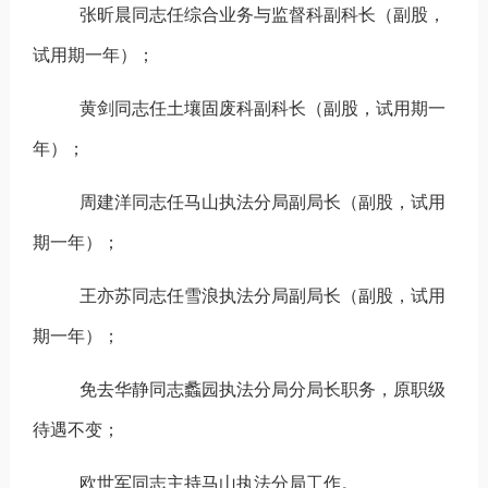
张昕晨
同志
任
综合业务与监督科副科长（
副股
，
试用期一年
）；
黄剑
同志
任
土壤固废科副科长（
副股
，
试用期一
年
）；
周建洋
同志
任
马山执法分局副局长（
副股
，
试用
期一年
）；
王亦苏
同志
任
雪浪执法分局副局长（
副股
，
试用
期一年
）；
免去
华静
同志
蠡园执法分局分局长
职务，原职级
待遇不变；
欧世军同志主持马山执法分局工作。