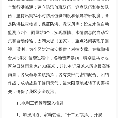
全和行洪畅通；建立防汛值班队伍、巡查队伍和抢险队
伍，坚持汛期24小时防汛值班制度和领导带班制度，备
足防洪抗灾物资，保证防洪、救灾所需；设立水位自动
监测点7个、雨量站6个，实现雨情、水情信息的自动采
集和自动传输，太湖大堤（国家）、重点站闸实现了遥
视、遥测，为全区防洪保安提供了科技支撑。在抗御强
台风“海葵”侵袭过程中，各地普降暴雨，特别是马圩地
区单日降雨量达240.8毫米，超过有记录以来历史最高降
雨量，各级领导坐镇指挥，各有关部门密切配合、团结
作战，成功战胜了暴雨天气，最大限度地减轻了灾害损
失，确保了我区安全度汛。
1.3水利工程管理深入推进
1、加强河道、家塘管理。“十二五”期间，开展