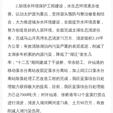
2.加强水环境保护工程建设，水生态环境逐步改
善。以治太护源为重点，坚持源头预防与整治修复相结
合，大力推进城乡水环境建设，全面提升水环境质量，
努力创造良好的人居环境。全面完成太湖生态清淤任
务，完成马山月亮湾生态清淤75万方、清淤面积3.19平
方公里；有效清除湖泊内污染严重的表层底泥，削减了
太湖多年积累的内源污染，降低了“湖泛”发生几
率；“十二五”期间建成了千波桥、华东纺工、许仙港的
移动藻水分离站改固定藻水分离站，加上闾江口藻水分
离站陈藻处理工艺改造工程的完成，我区蓝藻综合日处
理能力获得极大的提高，目前，我区蓝藻综合日处理能
力己达7000吨/天；对许仙港、张桥港等12个蓝藻打捞点
进行清淤，清淤入湖河网河道73条、土方90万方，有效
削减入湖污染负荷。