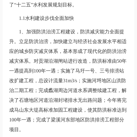
了“十二五”水利发展规划目标。
1.1水利建设步伐全面加快
1、加强防洪治涝工程建设，防洪减灾能力全面提
升。立足防洪治涝，加快建立与经济社会发展水平相适
应的城乡防灾减灾体系，基本形成了现代化的防洪治涝
减灾体系。对贡湖沿湖闸站进行改造，防洪标准由50年
一遇提高到100年一遇；实施了马圩一号、三号排涝站
改扩建工程，总设计流量31m3/s；实施河埒地区山洪防
治二期工程；完成蠡湖周边河道水系调整续建工程，解
决了石塘地区河道沿湖封堵排水无出路问题；今年将完
成马山东大堤高标准加固工程建设，使其防洪标准达到
100年一遇；完成了梁溪河东部地区防洪排涝工程部分
项目。