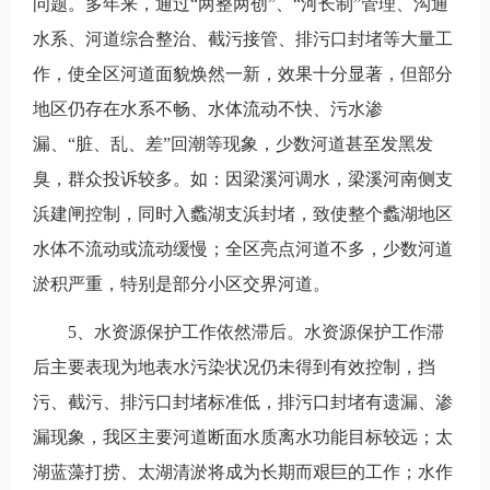
问题。多年来，通过“两整两创”、“河长制”管理、沟通
水系、河道综合整治、截污接管、排污口封堵等大量工
作，使全区河道面貌焕然一新，效果十分显著，但部分
地区仍存在水系不畅、水体流动不快、污水渗
漏、“脏、乱、差”回潮等现象，少数河道甚至发黑发
臭，群众投诉较多。如：因梁溪河调水，梁溪河南侧支
浜建闸控制，同时入蠡湖支浜封堵，致使整个蠡湖地区
水体不流动或流动缓慢；全区亮点河道不多，少数河道
淤积严重，特别是部分小区交界河道。
5、水资源保护工作依然滞后。水资源保护工作滞
后主要表现为地表水污染状况仍未得到有效控制，挡
污、截污、排污口封堵标准低，排污口封堵有遗漏、渗
漏现象，我区主要河道断面水质离水功能目标较远；太
湖蓝藻打捞、太湖清淤将成为长期而艰巨的工作；水作