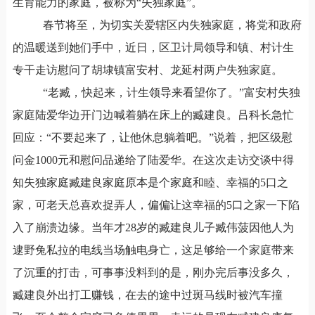
生育能力的家庭，被称为“失独家庭”。
春节将至，为切实关爱辖区内失独家庭，将党和政府
的温暖送到她们手中，近日，区卫计局领导和镇、村计生
专干走访慰问了胡埭镇富安村、龙延村两户失独家庭。
“老臧，快起来，计生领导来看望你了。”富安村失独
家庭陆爱华边开门边喊着躺在床上的臧建良。吕科长急忙
回应：“不要起来了，让他休息躺着吧。”说着，把区级慰
问金
1000
元和慰问品递给了陆爱华。在这次走访交谈中得
知失独家庭臧建良家庭原本是个家庭和睦、幸福的
5
口之
家，可老天总喜欢捉弄人，偏偏让这幸福的
5
口之家一下陷
入了崩溃边缘。当年才
28
岁的臧建良儿子臧伟菠因他人为
逮野兔私拉的电线当场触电身亡，这足够给一个家庭带来
了沉重的打击，可事事没料到的是，刚办完后事没多久，
臧建良外出打工赚钱，在去的途中过斑马线时被汽车撞