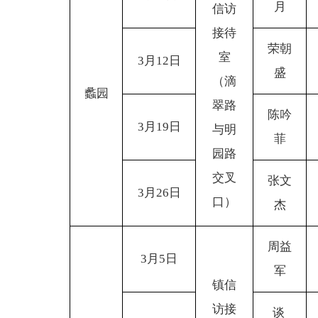
月
信访
接待
荣朝
室
3
月12日
盛
（滴
蠡园
翠路
陈吟
3
月19日
与明
菲
园路
交叉
张文
3
月26日
口）
杰
周益
3
月5日
军
镇信
访接
谈