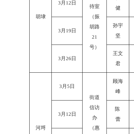
3
月12日
待室
健
胡埭
（振
孙宇
胡路
3
月19日
坚
21
号）
王文
3
月26日
君
顾海
3
月5日
峰
街道
信访
陈
3
月12日
办
蕾
河埒
（惠