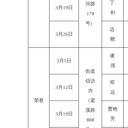
丁
河路
3
月19日
剑
178
号）
边
3
月26日
晓
潘
3
月5日
强
街道
信访
邓
3
月12日
办
达
荣巷
（梁
曹艳
溪路
3
月19日
芳
888