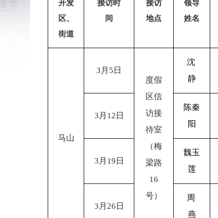
开发
接访时
接访
领导
区、
间
地点
姓名
街道
沈
3
月5日
静
度假
区信
陈秦
访接
3
月12日
阳
待室
马山
（梅
魏玉
3
月19日
梁路
莲
16
号）
周
3
月26日
燕