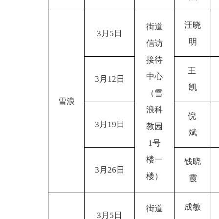
汪晓
街道
3
月5日
明
信访
接待
王
中心
3
月12日
凯
（雪
雪浪
浪科
倪
3
月19日
教园
斌
1号
楼一
钱晓
3
月26日
楼）
霞
成敏
街道
3
月5日