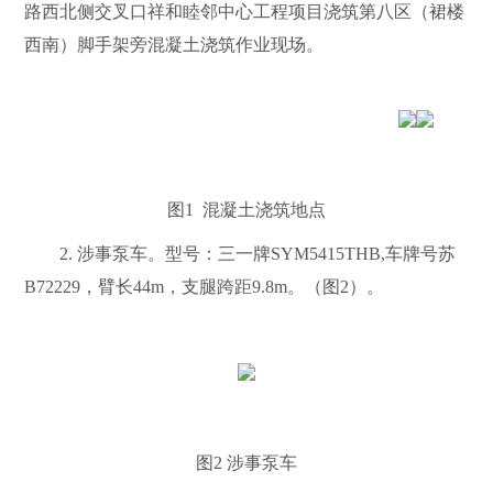
路西北侧交叉口祥和睦邻中心工程项目浇筑第八区（裙楼
西南）脚手架旁混凝土浇筑作业现场。
图
1
混凝土浇筑地点
2.
涉事泵车。型号：三一牌
SYM5415THB,
车牌号苏
B72229
，臂长
44m
，支腿跨距
9.8m
。（图
2
）。
图
2
涉事泵车