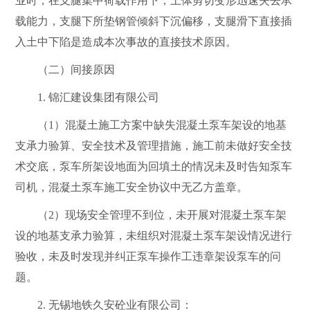
业时，在支腿集中荷载作用下，土体剪切变形迅速失去承
载能力，支腿下所垫钢管倾斜下沉偏移，支腿滑下直接插
入土中下陷是造成本次事故的直接技术原因。
（二）间接原因
1.
锦汇建设集团有限公司
（
1
）混凝土施工方案中缺失混凝土泵车架设的地基
支承力验算、安全技术及管理措施
，
施工前未做好安全技
术交底，泵车所架设地面为回填土的情况未及时告知泵车
司机，混凝土泵车施工安全协议中无乙方盖章。
（
2
）现场安全管理不到位，未开展对混凝土泵车架
设的地基支承力验算，未组织对混凝土泵车架设情况进行
验收，未及时发现并纠正泵车操作工违章架设泵车的问
题。
2.
无锡地铁久安砼业有限公司：