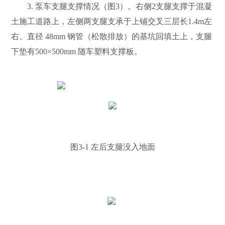
3.
泵车支腿支撑情况（图
3
）。右侧
2
支腿支撑于混凝
土施工道路上，左侧两支腿支承于上铺交叉三层长
1.4m
左
右、直径
48mm
钢管（松散排放）的基坑回填土上，支腿
下垫有
500×500mm
随车塑料支撑板。
图
3-1
左后支腿没入地面