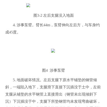
图
3-2
左后支腿没入地面
4.
涉事泵臂。臂长
44m
，泵臂伸向左后方，与车身约
成
45
度。
图
4
涉事泵臂
5.
地面破坏情况。左后支腿下原水平铺垫的钢管倾
斜，一端陷入地下，支腿滑下直接下沉插没于土中，左前
支腿从铺垫的水平钢管上直接滑出（钢管未出现倾斜下
沉）下沉插没于中，支腿下所垫钢管均未发现弯曲破坏，