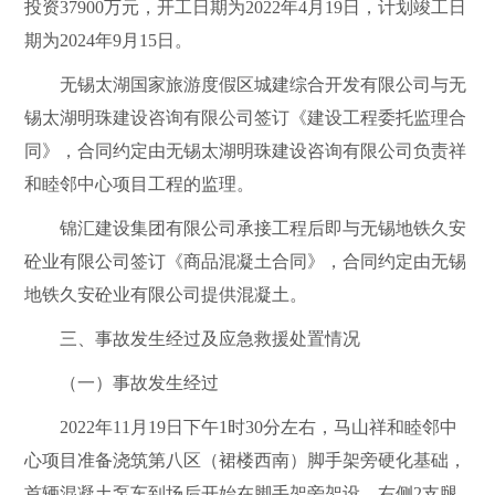
投资
37900
万元，开工日期为
2022
年
4
月
19
日，计划竣工日
期为
2024
年
9
月
15
日
。
无锡太湖国家旅游度假区城建综合开发有限公司
与
无
锡太湖明珠建设
咨询有限公司签订《建设工程委托监理合
同》，
合同约定由
无锡太湖明珠建设
咨询有限公司负责
祥
和睦邻中心项目
工程的监理
。
锦汇建设集团有限公司承接工程后即与
无锡地铁久安
砼业有限公司
签订《商品混凝土合同》，合同约定由
无锡
地铁久安砼业有限公司
提供混凝土。
三、事故发生经过及应急救援处置情况
（一）事故发生经过
2022
年
11
月
19
日下午
1
时
30
分左右，马山祥和睦邻中
心项目准备浇筑第八区
（裙楼西南）脚手架旁硬化基础，
首辆混凝土泵车到场后开始在脚手架旁
架设，右侧
2
支腿