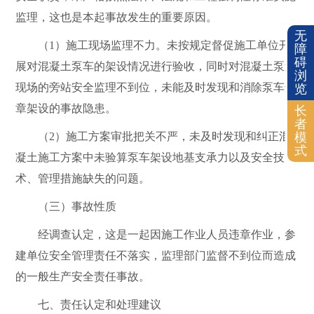
监理，这也是本起事故发生的重要原因。
无
（
1
）施工现场监理不力。未按规定督促施工单位开
障
碍
展对混凝土泵车的架设情况进行验收，同时对混凝土泵送
浏
现场的旁站安全监理不到位，未能及时发现和消除泵车违
览
章架设的事故隐患。
长
者
（
2
）施工方案审批把关不严，未及时发现和纠正混
模
式
凝土施工方案中未验算泵车架设地基支承力以及安全技
术、管理措施缺失的问题。
（三）事故性质
经调查认定，这是一起
因施工作业人员违章作业，参
建单位安全管理责任不落实，监理部门监督不到位而造成
的一般生产安全责任事故。
七、责任认定和处理建议