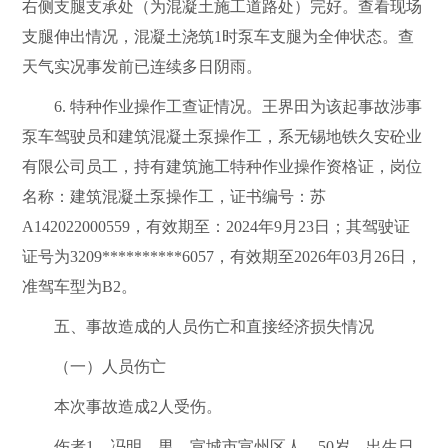
右侧支腿支承处（为混凝土施工道路处）完好。查看现场
支腿伸出情况，混凝土浇筑
1
时泵车支腿为全伸状态。查
天气实况事发前已连续多日阴雨。
6.
特种作业操作工查证情况。
王界田为该起事故涉事
泵车驾驶员和建筑混凝土泵操作工
，系
无锡地铁久安砼业
有限公司员工
，持有建筑施工特种作业操作资格证，岗位
名称：建筑混凝土泵操作工，证书编号：苏
A142022000559
，有效期至：
2024
年
9
月
23
日；其驾驶证
证号为
3209**********6057
，有效期至
2026
年
03
月
26
日，
准驾车型为
B2
。
五、事故造成的人员伤亡和直接经济损失情况
（一）人员伤亡
本次
事故造成
2
人受伤。
伤者
1
，冯明，男，
宣城市宣州区人
，
50
岁，出生日