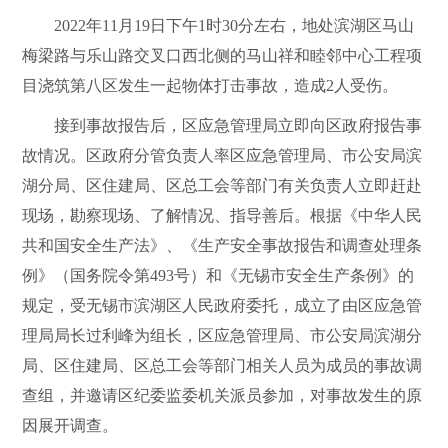
2022
年
11
月
19
日下午
1
时
30
分左右，地处滨湖区马山
梅梁路与乐山路交叉口西北侧的马山祥和睦邻中心工程项
目浇筑第八区发生一起物体打击事故，造成
2
人受伤。
接到事故报告后，区应急管理局立即向区政府报告事
故情况。区政府分管负责人率区应急管理局、市公安局滨
湖分局、区住建局、区总工会等部门有关负责人立即赶赴
现场，勘察现场、了解情况、指导善后。根据《中华人民
共和国安全生产法》、《生产安全事故报告和调查处理条
例》（国务院令第
493
号）和《无锡市安全生产条例》的
规定，受无锡市滨湖区人民政府委托，成立了由区应急管
理局局长过利峰为组长，区应急管理局、市公安局滨湖分
局、区住建局、区总工会等部门相关人员为成员的事故调
查组，并邀请区纪委监委机关派员参加，对事故发生的原
因展开调查。