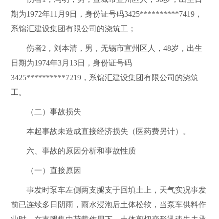
期为
1972
年
11
月
9
日
，
身份证号码
3425**********7419
，
系锦汇建设集团有限公司的浇筑工；
伤者
2
，刘本清，男，无锡市
宣州区
人，
48
岁，出生
日期为
1974
年
3
月
13
日
，
身份证号码
3425**********7219
，系锦汇建设集团有限公司的浇筑
工。
（二）事故损失
本起事故未造成直接经济损失（医药费另计）。
六、事故的原因分析和事故性质
（一）直接原因
事发时泵车左侧两支腿支于回填土上，天气实况事发
前已连续多日阴雨，雨水浸泡后土体松软，当泵车供料作