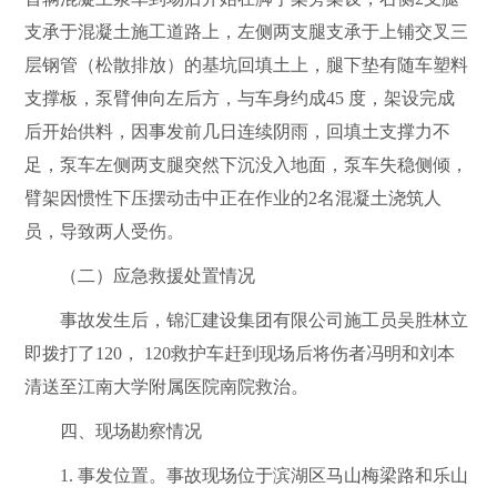
支承于混凝土施工道路上，左侧两支腿支承于上铺交叉三
层钢管（松散排放）的基坑回填土上，腿下垫有随车塑料
支撑板，泵臂伸向左后方，与车身约成
45
度，架设
完成
后开始供料，因事发前几日连续阴雨，回填土支撑力不
足，泵车左侧两支腿突然下沉没入地面，泵车失稳侧倾，
臂架因惯性下压摆动击中正在作业的
2
名混凝土浇筑人
员，导致两人受伤。
（二）应急救援处置情况
事故发生后，锦汇建设集团有限公司施工员吴胜林立
即拨打了
120
，
120
救护车赶到现场后将伤者冯明和刘本
清送至江南大学附属医院南院救治。
四、现场勘察情况
1.
事发位置。事故现场位于滨湖区马山梅梁路和乐山