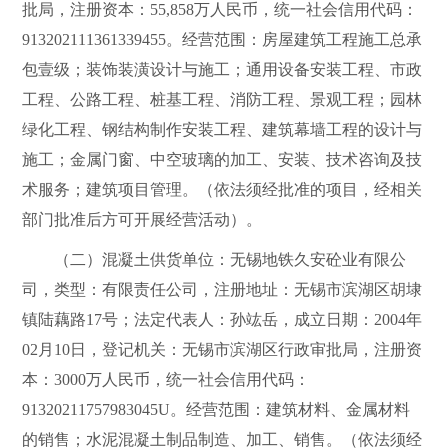
批局，注册资本：
55
,
858
万人民币，统一社会信用代码：
913202111361339455
。经营范围：房屋建筑工程施工总承
包壹级；装饰装潢设计与施工；通用设备安装工程、市政
工程、公路工程、桩基工程、消防工程、景观工程；园林
绿化工程、钢结构制作安装工程、建筑幕墙工程的设计与
施工；金属门窗、中空玻璃的加工、安装、技术咨询及技
术服务；建筑项目管理。（依法须经批准的项目，经相关
部门批准后方可开展经营活动）。
（二）混凝土供货单位：无锡地铁久安砼业有限公
司，类型：有限责任公司，注册地址：无锡市滨湖区胡埭
镇陆藕路
17
号；法定代表人：孙竑岳，成立日期：
2004
年
02
月
10
日，登记机关：无锡市滨湖区行政审批局，注册资
本：
3000
万人民币，统一社会信用代码：
91320211757983045U
。经营范围：建筑材料、金属材料
的销售；水泥混凝土制品制造、加工、销售。（依法须经