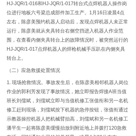
HJ-JQR/1-016和HJ-JQR/1-017转台式点焊机器人操作岗
位进行地板六号梁总成部件加工生产。1月16日凌晨4点
左右，陈彦美预约机器人启动后，发现点焊机器人未正常
运行，陈彦美就从夹具转台右侧空挡进入机器人作业范
围，在查看内侧夹具转台上的故障情况时，被突然运行的
HJ-JQR/1-017点焊机器人的焊枪机械手压趴在内侧夹具
转台上。
（二）应急救援处置情况
1. 现场抢救情况。事故发生后，在陈彦美相邻机器人岗位
作业的郭利芳发现了事故情况，她立即报告焊接A班当值
班长刘儒斌，刘儒斌立即与当值机修工张值衔和另一名机
修工赶到现场，刘儒斌按下机器的急停按钮，张值衔通过
示教器操控机器人把机械臂抬高，刘儒斌和另一名机修工
潘平生一起将陈彦美缓慢抬放到附近地上并拨打120急救