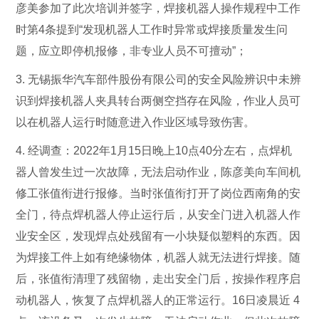
彦美参加了此次培训并签字，焊接机器人操作规程中工作
时第4条提到“发现机器人工作时异常或焊接质量发生问
题，应立即停机报修，非专业人员不可擅动”；
3. 无锡振华汽车部件股份有限公司的安全风险辨识中未辨
识到焊接机器人夹具转台两侧空挡存在风险，作业人员可
以在机器人运行时随意进入作业区域导致伤害。
4. 经调查：2022年1月15日晚上10点40分左右，点焊机
器人曾发生过一次故障，无法启动作业，陈彦美向车间机
修工张值衔进行报修。当时张值衔打开了岗位西南角的安
全门，待点焊机器人停止运行后，从安全门进入机器人作
业安全区，发现焊点处残留有一小块疑似塑料的东西。因
为焊接工件上如有绝缘物体，机器人就无法进行焊接。随
后，张值衔清理了残留物，走出安全门后，按操作程序启
动机器人，恢复了点焊机器人的正常运行。16日凌晨近 4